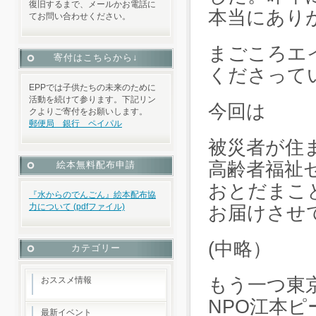
復旧するまで、メールかお電話に
本当にあり
てお問い合わせください。
まごころエ
寄付はこちらから↓
くださって
EPPでは子供たちの未来のために
活動を続けて参ります。下記リン
今回は
クよりご寄付をお願いします。
郵便局 銀行 ペイパル
被災者が住
高齢者福祉
絵本無料配布申請
おとだまこ
『水からのでんごん』絵本配布協
力について (pdfファイル)
お届けさせ
(中略）
カテゴリー
もう一つ東
おススメ情報
NPO江本
最新イベント