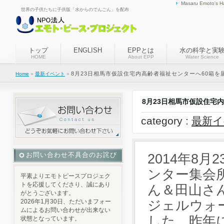
Masaru Emoto's H
世界の子供たちに子供版「水からのでんごん」を配布
トップ
ENGLISH
EPPとは
水の科学と実
HOME
About EPP
Water Science
8月23日相馬市仮設住宅内高齢者福祉センターへ60箱
Home
»
最新イベント
»
8月23日相馬市仮設住宅
category :
最新イ
お問い合わせ不具合のお詫び
2014年8
ンター集会
平素よりエモトピースプロジェク
トを応援してくださり、誠にあり
ん＆田山さ
がとうございます。
2026年1月30日、ただいまフォー
ジェルウォ
ムによるお問い合わせが出来ない
した。昨年
状態となっています。