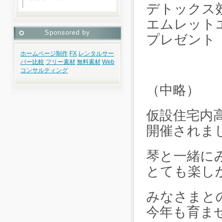
デトックス
エムレット
Sponsored by
プレゼント
ホームページ制作
FX
レンタルサー
バー比較
フリー素材
無料素材
Web
コンサルティング
（中略）
仮設住宅内
開催されま
琴と一緒に
とても楽し
みなさまと
今年も育ま