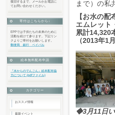
復旧するまで、メールかお電話に
まで）の私
てお問い合わせください。
【お水の配
寄付はこちらから↓
エムレット・
累計14,
320
EPPでは子供たちの未来のために
活動を続けて参ります。下記リン
（2013年
クよりご寄付をお願いします。
郵便局 銀行 ペイパル
絵本無料配布申請
『水からのでんごん』絵本配布協
力について (pdfファイル)
カテゴリー
おススメ情報
◆3月11日い
最新イベント