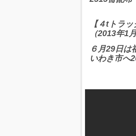
【４tトラッ
（2013年1
６月29日は
いわき市へ2