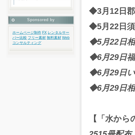
◆3月12日郡
Sponsored by
◆
5月22日須
ホームページ制作
FX
レンタルサー
バー比較
フリー素材
無料素材
Web
◆5月22日相
コンサルティング
◆6月29日
◆6月29日
◆6月29日
【「水から
2515冊配布