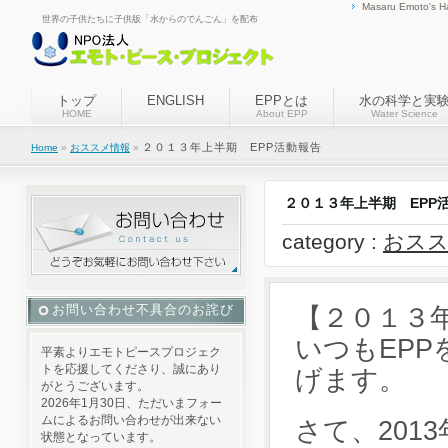
Masaru Emoto's H
世界の子供たちに子供版「水からのでんごん」を配布
トップ
ENGLISH
EPPとは
水の科学と実
HOME
About EPP
Water Science
２０１３年上半期 EPP活動報告
Home
»
おススメ情報
»
２０１３年上半期 EPP
category :
おスス
お問い合わせ不具合のお詫び
【２０１３
いつもEP
平素よりエモトピースプロジェク
トを応援してくださり、誠にあり
げます。
がとうございます。
2026年1月30日、ただいまフォー
ムによるお問い合わせが出来ない
さて、
201
状態となっています。