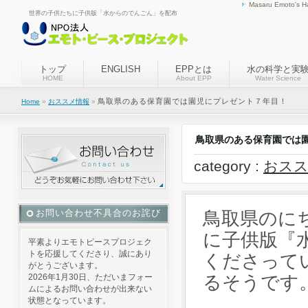
Masaru Emoto's H
世界の子供たちに子供版「水からのでんごん」を配布
トップ
ENGLISH
EPPとは
水の科学と実
HOME
About EPP
Water Science
鳥取県のある保育園では園児にプレゼント７年目！
Home
»
おススメ情報
»
鳥取県のある保育園では
category :
おスス
お問い合わせ不具合のお詫び
鳥取県のに
に子供版『
平素よりエモトピースプロジェク
トを応援してくださり、誠にあり
くださって
がとうございます。
2026年1月30日、ただいまフォー
るそうです
ムによるお問い合わせが出来ない
状態となっています。