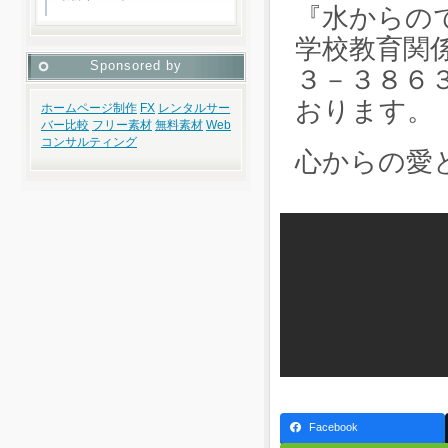
『水からの
学校教育関
Sponsored by
３－３８６
おります。
ホームページ制作
FX
レンタルサー
バー比較
フリー素材
無料素材
Web
コンサルティング
心からの愛
Facebook