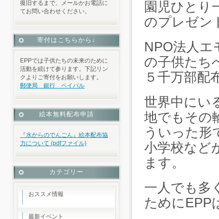
復旧するまで、メールかお電話に
園児ひとり
てお問い合わせください。
のプレゼン
寄付はこちらから↓
NPO法人
の子供たち
EPPでは子供たちの未来のために
活動を続けて参ります。下記リン
５千万部配
クよりご寄付をお願いします。
郵便局 銀行 ペイパル
世界中にい
地でもその
絵本無料配布申請
ういった形
『水からのでんごん』絵本配布協
力について (pdfファイル)
小学校など
ます。
カテゴリー
一人でも多
おススメ情報
ためにEP
最新イベント