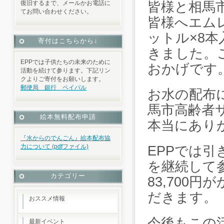
復旧するまで、メールかお電話に
皆様と相馬
てお問い合わせください。
皆様へエム
ットル×8本
寄付はこちらから↓
きました。
EPPでは子供たちの未来のために
おかげです
活動を続けて参ります。下記リン
クよりご寄付をお願いします。
郵便局 銀行 ペイパル
お水の配布
馬市高齢者
絵本無料配布申請
本当にあり
『水からのでんごん』絵本配布協
力について (pdfファイル)
EPPでは
を継続して参
カテゴリー
83,700
だきます。
おススメ情報
今後もこの
最新イベント