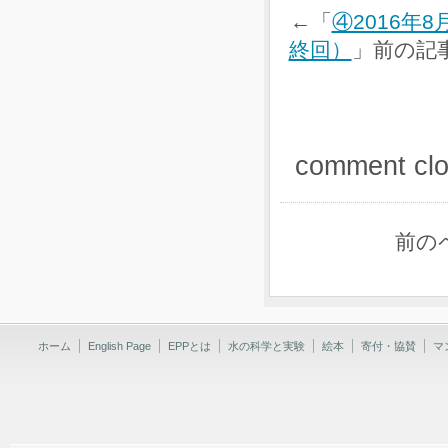
←「
④2016
終回）
」前の記
comment cl
前の
ホーム
English Page
EPPとは
水の科学と実験
絵本
寄付・協賛
マ