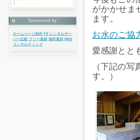
がかかせま
ます。
Sponsored by
お水のご協
ホームページ制作
FX
レンタルサー
バー比較
フリー素材
無料素材
Web
コンサルティング
愛感謝とと
（下記の写
す。）