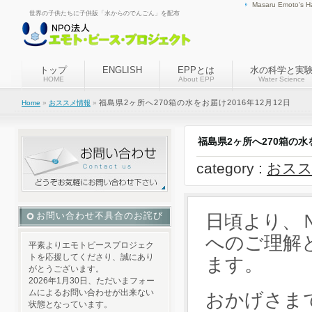
Masaru Emoto's H
世界の子供たちに子供版「水からのでんごん」を配布
トップ
ENGLISH
EPPとは
水の科学と実
HOME
About EPP
Water Science
福島県2ヶ所へ270箱の水をお届け2016年12月12日
Home
»
おススメ情報
»
福島県2ヶ所へ270箱の水を
category :
おスス
お問い合わせ不具合のお詫び
日頃より、
へのご理解
平素よりエモトピースプロジェク
トを応援してくださり、誠にあり
ます。
がとうございます。
2026年1月30日、ただいまフォー
ムによるお問い合わせが出来ない
おかげさまで
状態となっています。