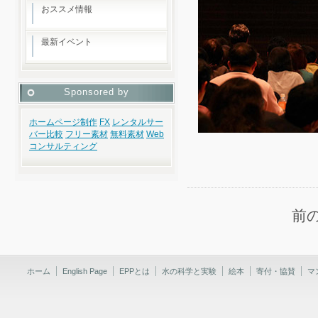
おススメ情報
最新イベント
Sponsored by
ホームページ制作
FX
レンタルサー
バー比較
フリー素材
無料素材
Web
コンサルティング
前
ホーム
English Page
EPPとは
水の科学と実験
絵本
寄付・協賛
マ