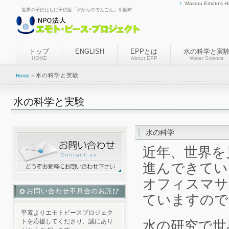
Masaru Emoto's H
世界の子供たちに子供版「水からのでんごん」を配布
トップ
ENGLISH
EPPとは
水の科学と実
HOME
About EPP
Water Science
水の科学と実験
Home
»
水の科学と実験
水の科学
近年、世界を
進んできてい
オフィスマサ
お問い合わせ不具合のお詫び
ていますので
平素よりエモトピースプロジェク
トを応援してくださり、誠にあり
水の研究で世