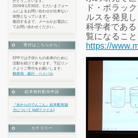
がとうございます。
ド・ポラック
2026年1月30日、ただいまフォー
ムによるお問い合わせが出来ない
ルスを発見し
状態となっています。
復旧するまで、メールかお電話に
科学者である
てお問い合わせください。
覧になること
https://www.m
寄付はこちらから↓
EPPでは子供たちの未来のために
活動を続けて参ります。下記リン
クよりご寄付をお願いします。
郵便局 銀行 ペイパル
絵本無料配布申請
『水からのでんごん』絵本配布協
力について (pdfファイル)
カテゴリー